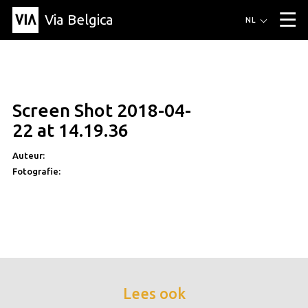
Via Belgica
Routes
NL
▼
Wandelroutes
Luisterroutes
Fietsroutes
Events
Blog
▼
Screen Shot 2018-04-
Vrienden
Educatie
Recept
Artikel
Over Via Belgica
▼
22 at 14.19.36
Over Via Belgica
Onderzoek
Vrienden
Educatie
De gids
Organisatie
▼
Auteur:
Fotografie:
Gemeentes
Contact
Pers
Lees ook