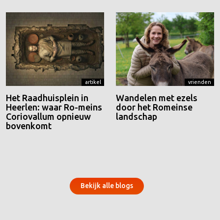
artikel
vrienden
Het Raadhuisplein in
Wandelen met ezels
Heerlen: waar Ro-meins
door het Romeinse
Coriovallum opnieuw
landschap
bovenkomt
Bekijk alle blogs