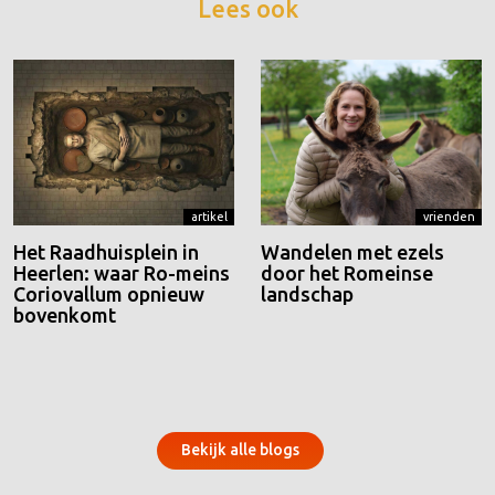
Lees ook
artikel
vrienden
Het Raadhuisplein in
Wandelen met ezels
Heerlen: waar Ro-meins
door het Romeinse
Coriovallum opnieuw
landschap
bovenkomt
Bekijk alle blogs