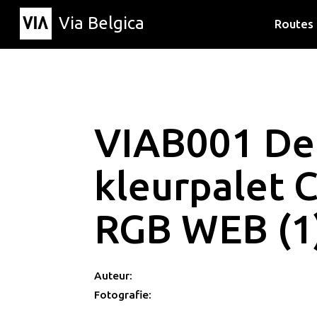
Via Belgica
Routes
Luisterr
Wandelr
Fietsrou
VIAB001 Def
kleurpalet
RGB WEB (1
Auteur:
Fotografie: