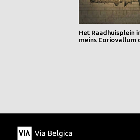
Het Raadhuisplein i
meins Coriovallum
Via Belgica