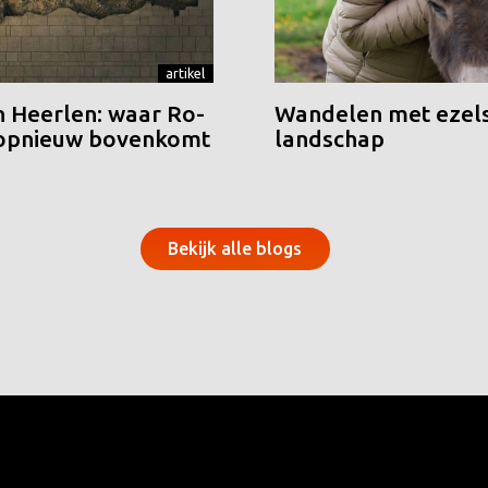
artikel
n Heerlen: waar Ro-
Wandelen met ezels
 opnieuw bovenkomt
landschap
Bekijk alle blogs