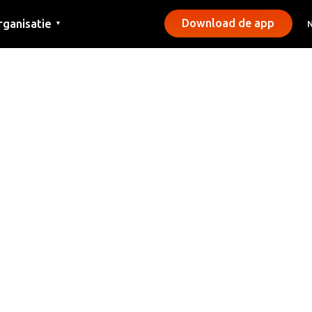
rganisatie
Download de app
▼
ntact
rs
emeentes