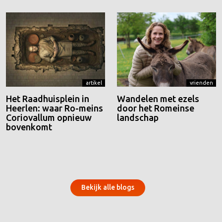
artikel
vrienden
Het Raadhuisplein in
Wandelen met ezels
Heerlen: waar Ro-meins
door het Romeinse
Coriovallum opnieuw
landschap
bovenkomt
Bekijk alle blogs