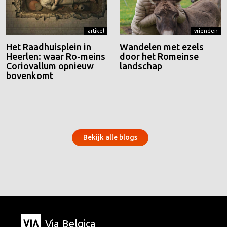
artikel
vrienden
Het Raadhuisplein in
Wandelen met ezels
Heerlen: waar Ro-meins
door het Romeinse
Coriovallum opnieuw
landschap
bovenkomt
Bekijk alle blogs
Via Belgica