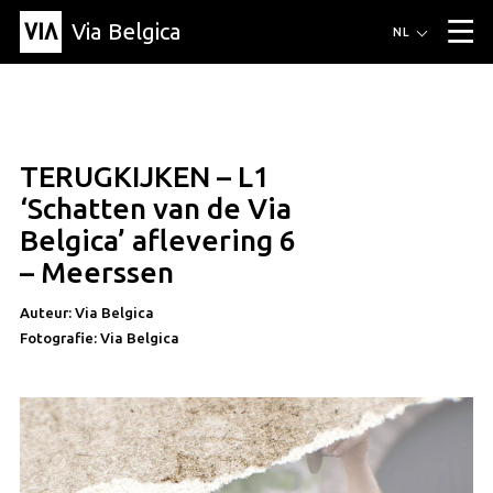
Via Belgica
Routes
NL
▼
Wandelroutes
Luisterroutes
Fietsroutes
Events
Blog
▼
TERUGKIJKEN – L1
Vrienden
Educatie
Recept
Artikel
Over Via Belgica
▼
educatie
‘Schatten van de Via
Over Via Belgica
Onderzoek
Vrienden
Educatie
De gids
Belgica’ aflevering 6
Organisatie
▼
– Meerssen
Gemeentes
Contact
Pers
Auteur: Via Belgica
Fotografie: Via Belgica