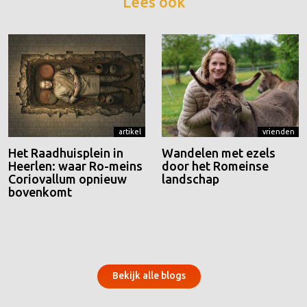
Lees ook
artikel
vrienden
Het Raadhuisplein in
Wandelen met ezels
Heerlen: waar Ro-meins
door het Romeinse
Coriovallum opnieuw
landschap
bovenkomt
Bekijk alle blogs