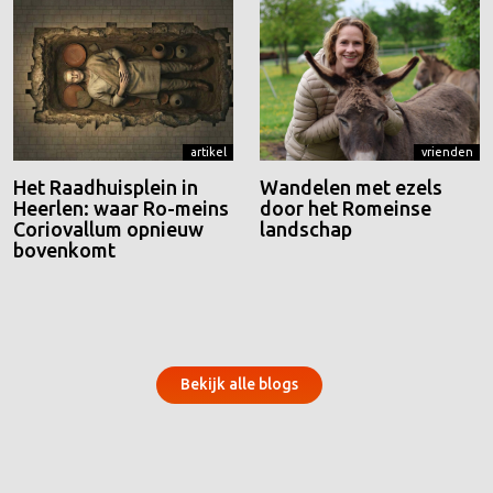
artikel
vrienden
Het Raadhuisplein in
Wandelen met ezels
Heerlen: waar Ro-meins
door het Romeinse
Coriovallum opnieuw
landschap
bovenkomt
Bekijk alle blogs