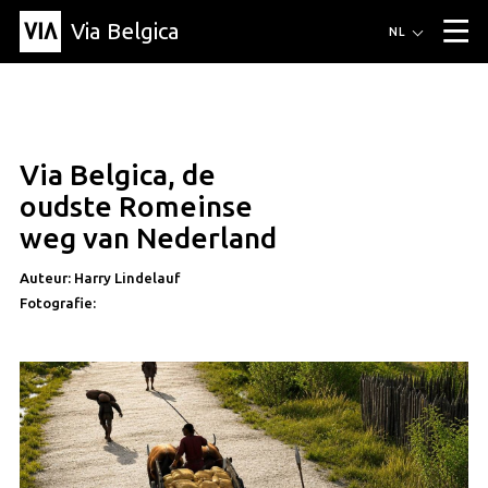
Via Belgica
Routes
NL
▼
Wandelroutes
Luisterroutes
Fietsroutes
Events
Blog
▼
Via Belgica, de
Vrienden
Educatie
Recept
Artikel
Over Via Belgica
▼
artikel
oudste Romeinse
Over Via Belgica
Onderzoek
Vrienden
Educatie
De gids
weg van Nederland
Organisatie
▼
Auteur: Harry Lindelauf
Gemeentes
Contact
Pers
Fotografie: