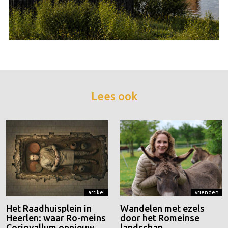
Lees ook
artikel
vrienden
Het Raadhuisplein in
Wandelen met ezels
Heerlen: waar Ro-meins
door het Romeinse
Coriovallum opnieuw
landschap