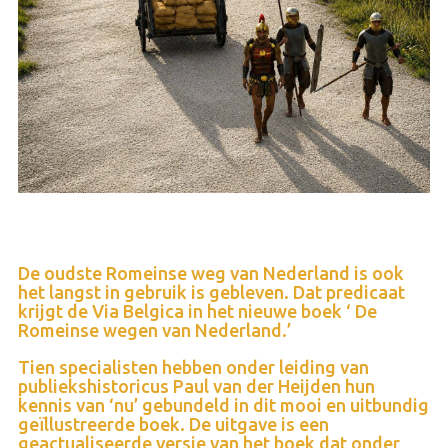
De oudste Romeinse weg van Nederland is ook
het langst in gebruik is gebleven. Dat predicaat
krijgt de Via Belgica in het nieuwe boek ‘ De
Romeinse wegen van Nederland.’
Tien specialisten hebben onder leiding van
publiekshistoricus Paul van der Heijden hun
kennis van ‘nu’ gebundeld in dit mooi en uitbundig
geïllustreerde boek. De uitgave is een
geactualiseerde versie van het boek dat onder