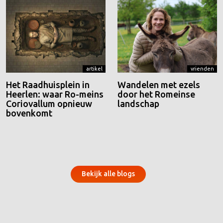
artikel
vrienden
Het Raadhuisplein in
Wandelen met ezels
Heerlen: waar Ro-meins
door het Romeinse
Coriovallum opnieuw
landschap
bovenkomt
Bekijk alle blogs