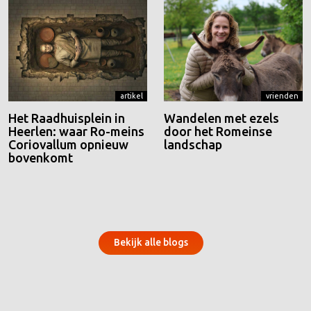
artikel
vrienden
Het Raadhuisplein in
Wandelen met ezels
Heerlen: waar Ro-meins
door het Romeinse
Coriovallum opnieuw
landschap
bovenkomt
Bekijk alle blogs