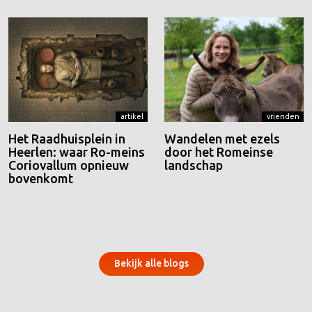
artikel
vrienden
Het Raadhuisplein in
Wandelen met ezels
Heerlen: waar Ro-meins
door het Romeinse
Coriovallum opnieuw
landschap
bovenkomt
Bekijk alle blogs