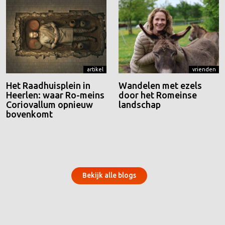
artikel
vrienden
Het Raadhuisplein in
Wandelen met ezels
Heerlen: waar Ro-meins
door het Romeinse
Coriovallum opnieuw
landschap
bovenkomt
Bekijk alle blogs