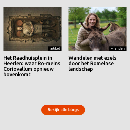
artikel
vrienden
Het Raadhuisplein in
Wandelen met ezels
Heerlen: waar Ro-meins
door het Romeinse
Coriovallum opnieuw
landschap
bovenkomt
Bekijk alle blogs