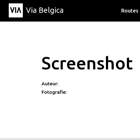
Via Belgica
Routes
Luisterr
Wandelr
Fietsrou
Screenshot
Auteur:
Fotografie: