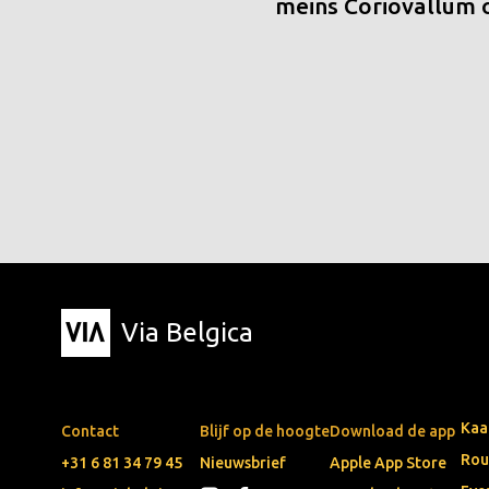
meins Coriovallum
Via Belgica
Kaa
Contact
Blijf op de hoogte
Download de app
Rou
+31 6 81 34 79 45
Nieuwsbrief
Apple App Store