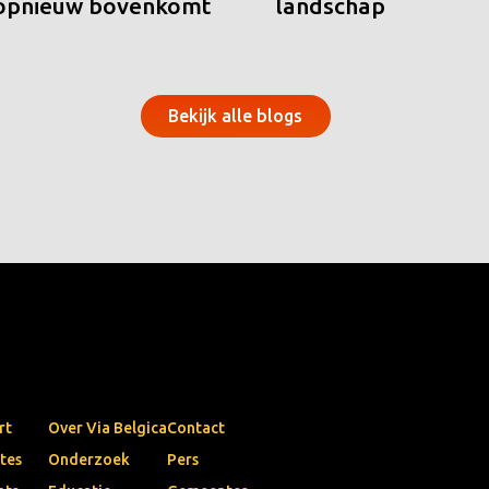
 opnieuw bovenkomt
landschap
Bekijk alle blogs
rt
Over Via Belgica
Contact
tes
Onderzoek
Pers