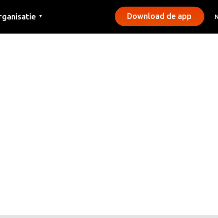
rganisatie
Download de app
▼
ntact
rs
emeentes