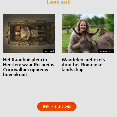
Lees ook
artikel
vrienden
Het Raadhuisplein in
Wandelen met ezels
Heerlen: waar Ro-meins
door het Romeinse
Coriovallum opnieuw
landschap
bovenkomt
Bekijk alle blogs