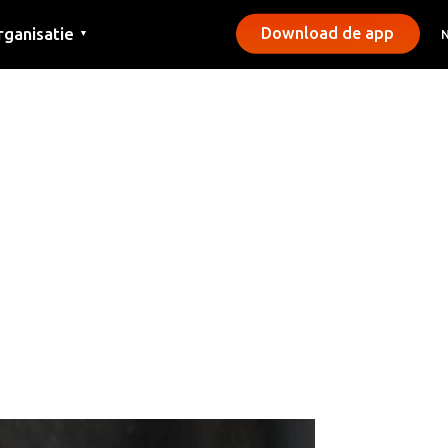
rganisatie
Download de app
▼
ntact
rs
emeentes