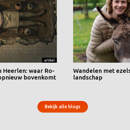
artikel
n Heerlen: waar Ro-
Wandelen met ezels
 opnieuw bovenkomt
landschap
Bekijk alle blogs