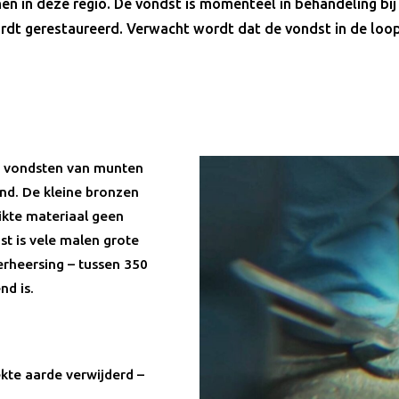
n in deze regio. De vondst is momenteel in behandeling bij 
ordt gerestaureerd. Verwacht wordt dat de vondst in de loop
e vondsten van munten
and. De kleine bronzen
kte materiaal geen
st is vele malen grote
rheersing – tussen 350
nd is.
kte aarde verwijderd –