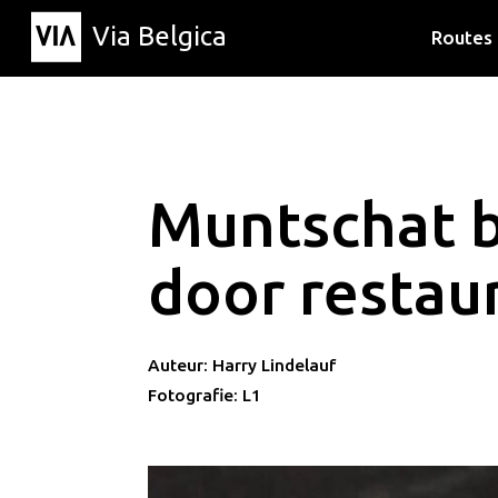
Via Belgica
Routes
Luisterr
Wandelr
Fietsrou
Muntschat 
door restau
Auteur: Harry Lindelauf
Fotografie: L1