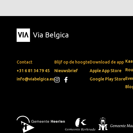
Via Belgica
Kaa
Contact
Blijf op de hoogte
Download de app
Rou
+31 6 81 34 79 45
Nieuwsbrief
Apple App Store
Eve
info@viabelgica.eu
Google Play Store
Blo