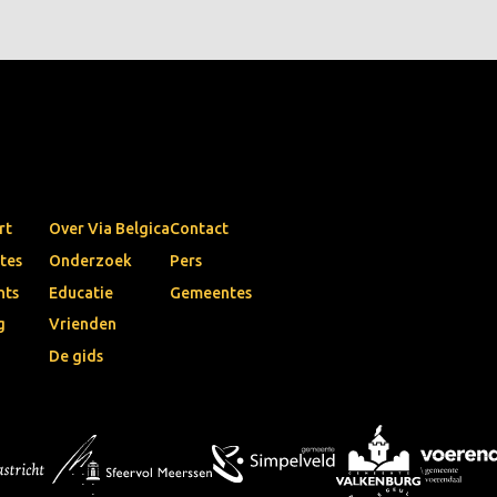
rt
Over Via Belgica
Contact
tes
Onderzoek
Pers
nts
Educatie
Gemeentes
g
Vrienden
De gids