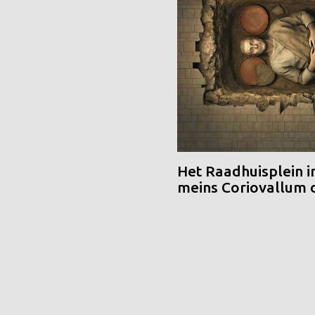
Het Raadhuisplein i
meins Coriovallum