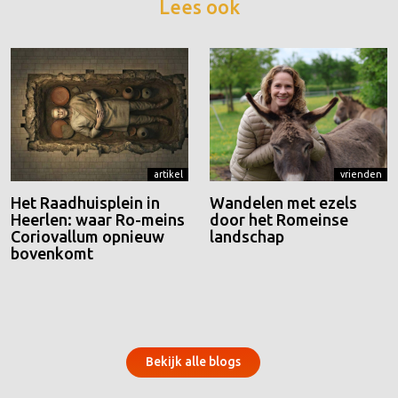
Lees ook
artikel
vrienden
Het Raadhuisplein in
Wandelen met ezels
Heerlen: waar Ro-meins
door het Romeinse
Coriovallum opnieuw
landschap
bovenkomt
Bekijk alle blogs