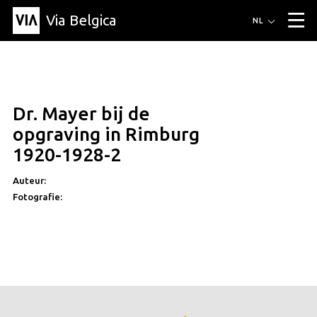
Via Belgica
Routes
NL
▼
Wandelroutes
Luisterroutes
Fietsroutes
Events
Blog
▼
Dr. Mayer bij de
Vrienden
Educatie
Recept
Artikel
Over Via Belgica
▼
opgraving in Rimburg
Over Via Belgica
Onderzoek
Vrienden
Educatie
De gids
1920-1928-2
Organisatie
▼
Auteur:
Gemeentes
Contact
Pers
Fotografie: