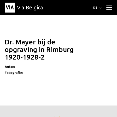
Via Belgica
Routen
DE
▼
Fahrradrouten
Wanderwege
Hörrouten
Veranstaltungen
Blog
▼
Dr. Mayer bij de
Freunde
Bildung
Rezept
Artikel
Über Via Belgica
▼
opgraving in Rimburg
Über Via Belgica
Der Reiseführer
Ausbildung
Forschung
Freunde
1920-1928-2
Organisation
▼
Autor:
Gemeinden
Kontakt
Presse
Fotografie: