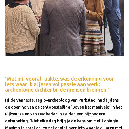
‘Wat mij vooral raakte, was de erkenning voor
iets waar ik al jaren vol passie aan werk:
archeologie dichter bij de mensen brengen.’
Hilde Vanneste, regio-archeoloog van Parkstad, had tijdens
de opening van de tentoonstelling ‘Boven het maaiveld’ in het
Rijksmuseum van Oudheden in Leiden een bijzondere
ontmoeting. ‘Niet elke dag krijg je de kans om met koningin
Máxima te spreken, en zeker niet over iets waar je al jaren met