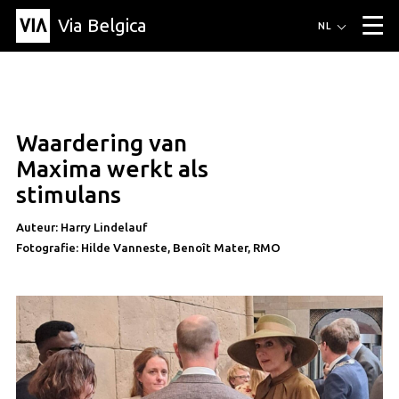
Via Belgica
Routes
NL
▼
Wandelroutes
Luisterroutes
Fietsroutes
Events
Blog
▼
Waardering van
Vrienden
Educatie
Recept
Artikel
Over Via Belgica
▼
artikel
Maxima werkt als
Over Via Belgica
Onderzoek
Vrienden
Educatie
De gids
stimulans
Organisatie
▼
Auteur: Harry Lindelauf
Gemeentes
Contact
Pers
Fotografie: Hilde Vanneste, Benoît Mater, RMO