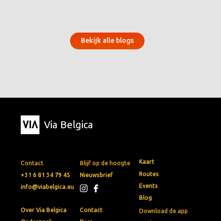
Bekijk alle blogs
Via Belgica
Kaart
Contact
Blijf op de hoogte
Routes
+31 6 81 34 79 45
Nieuwsbrief
Events
info@viabelgica.eu
Blog
Over Via Belgica
Contact
Download de app