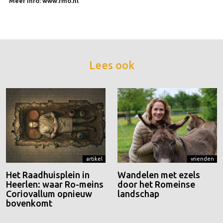
Meer info: www.rmo.nl
Lees ook
artikel
vrienden
Het Raadhuisplein in
Wandelen met ezels
Heerlen: waar Ro-meins
door het Romeinse
Coriovallum opnieuw
landschap
bovenkomt