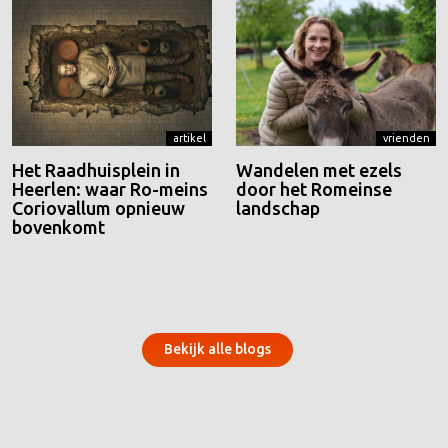
artikel
vrienden
Het Raadhuisplein in
Wandelen met ezels
Heerlen: waar Ro-meins
door het Romeinse
Coriovallum opnieuw
landschap
bovenkomt
Bekijk alle blogs