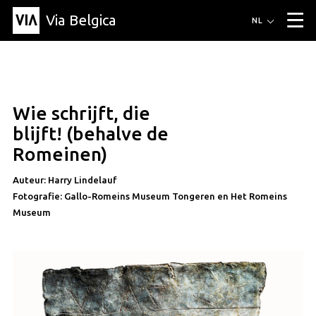
Via Belgica
Routes
NL
▼
Wandelroutes
Luisterroutes
Fietsroutes
Events
Blog
▼
Wie schrijft, die
Vrienden
Educatie
Recept
Artikel
Over Via Belgica
▼
blijft! (behalve de
Over Via Belgica
Onderzoek
Vrienden
Educatie
De gids
Romeinen)
Organisatie
▼
Auteur: Harry Lindelauf
Gemeentes
Contact
Pers
Fotografie: Gallo-Romeins Museum Tongeren en Het Romeins
Museum