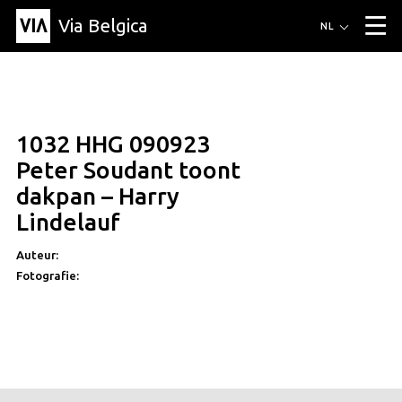
Via Belgica
Routes
NL
▼
Wandelroutes
Luisterroutes
Fietsroutes
Events
Blog
▼
1032 HHG 090923
Vrienden
Educatie
Recept
Artikel
Over Via Belgica
▼
Peter Soudant toont
Over Via Belgica
Onderzoek
Vrienden
Educatie
De gids
dakpan – Harry
Organisatie
▼
Lindelauf
Gemeentes
Contact
Pers
Auteur:
Fotografie: