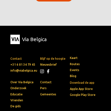
Via Belgica
Kaart
Contact
Blijf op de hoogte
Routes
+31 6 81 34 79 45
Nieuwsbrief
Events
info@viabelgica.eu
Blog
Over Via Belgica
Contact
Download de app
Onderzoek
Pers
Apple App Store
Educatie
Gemeentes
Google Play Store
Vrienden
De gids