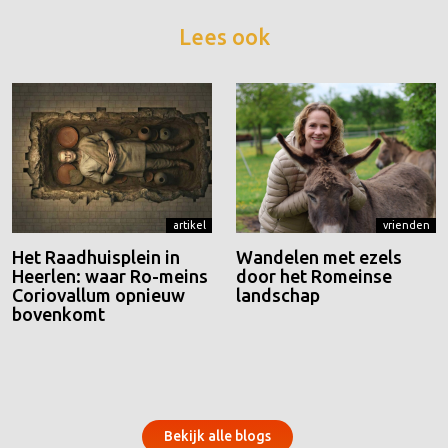
Lees ook
artikel
vrienden
Het Raadhuisplein in
Wandelen met ezels
Heerlen: waar Ro-meins
door het Romeinse
Coriovallum opnieuw
landschap
bovenkomt
Bekijk alle blogs