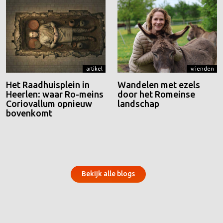
artikel
vrienden
Het Raadhuisplein in
Wandelen met ezels
Heerlen: waar Ro-meins
door het Romeinse
Coriovallum opnieuw
landschap
bovenkomt
Bekijk alle blogs