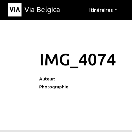
Via Belgica
Itinéraires
▼
Parcours d'écoute
Itinéraires de randon
Itinéraires cyclables
IMG_4074
Auteur:
Photographie: