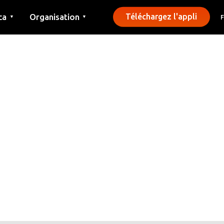
ca
Organisation
Téléchargez l'appli
▼
▼
Contact
Presse
Communes