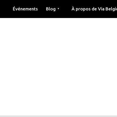
Événements
Blog
À propos de Via Belgi
▼
née
Article
Éducation
Recette
Amis
À propos de via belgica
Recherche
Éducation
Amis
Le guide