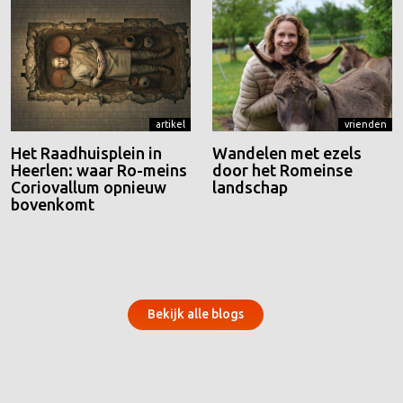
artikel
vrienden
Het Raadhuisplein in
Wandelen met ezels
Heerlen: waar Ro-meins
door het Romeinse
Coriovallum opnieuw
landschap
bovenkomt
Bekijk alle blogs