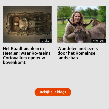
artikel
vrienden
Het Raadhuisplein in
Wandelen met ezels
Heerlen: waar Ro-meins
door het Romeinse
Coriovallum opnieuw
landschap
bovenkomt
Bekijk alle blogs