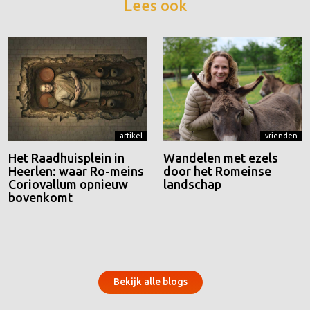
Lees ook
artikel
vrienden
Het Raadhuisplein in
Wandelen met ezels
Heerlen: waar Ro-meins
door het Romeinse
Coriovallum opnieuw
landschap
bovenkomt
Bekijk alle blogs