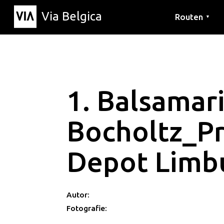
Via Belgica
Routen
▼
Hörrouten
Wanderwege
Fahrradrouten
1. Balsamar
Bocholtz_Pr
Depot Limb
Autor:
Fotografie: