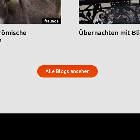
freunde
 römische
Übernachten mit Blic
n
Alle Blogs ansehen