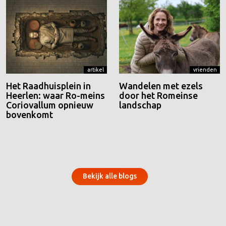
artikel
vrienden
Het Raadhuisplein in
Wandelen met ezels
Heerlen: waar Ro-meins
door het Romeinse
Coriovallum opnieuw
landschap
bovenkomt
Bekijk alle blogs