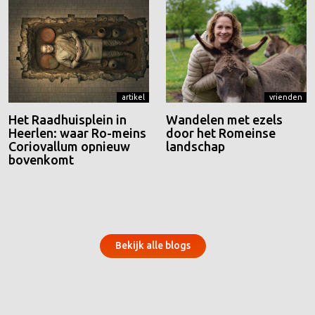
artikel
vrienden
Het Raadhuisplein in
Wandelen met ezels
Heerlen: waar Ro-meins
door het Romeinse
Coriovallum opnieuw
landschap
bovenkomt
Bekijk alle blogs