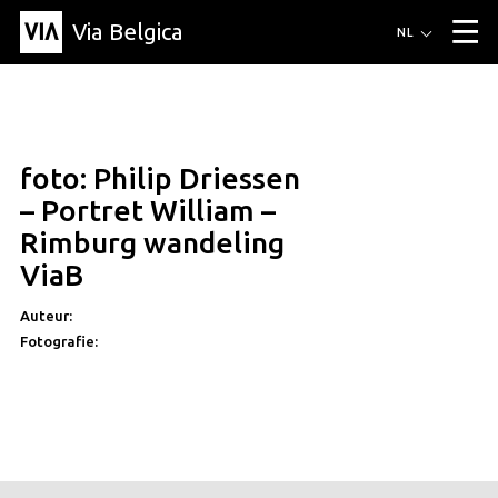
Via Belgica
Routes
NL
▼
Wandelroutes
Luisterroutes
Fietsroutes
Events
Blog
▼
foto: Philip Driessen
Vrienden
Educatie
Recept
Artikel
Over Via Belgica
▼
– Portret William –
Over Via Belgica
Onderzoek
Vrienden
Educatie
De gids
Rimburg wandeling
Organisatie
▼
ViaB
Gemeentes
Contact
Pers
Auteur:
Fotografie: