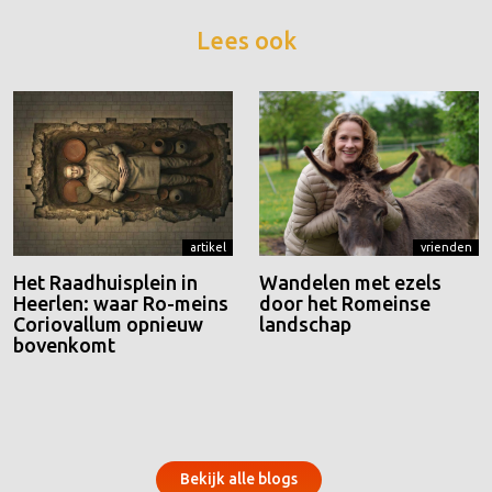
Lees ook
artikel
vrienden
Het Raadhuisplein in
Wandelen met ezels
Heerlen: waar Ro-meins
door het Romeinse
Coriovallum opnieuw
landschap
bovenkomt
Bekijk alle blogs