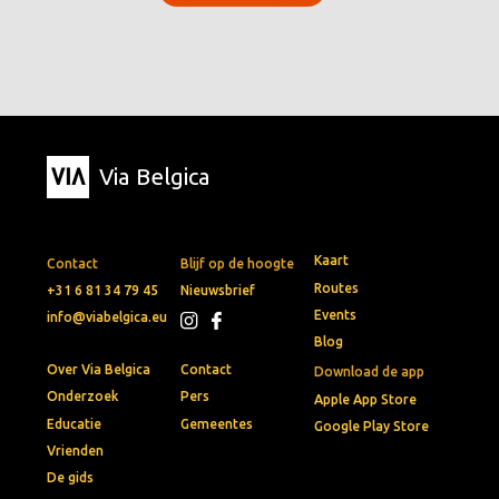
Via Belgica
Kaart
Contact
Blijf op de hoogte
Routes
+31 6 81 34 79 45
Nieuwsbrief
Events
info@viabelgica.eu
Blog
Over Via Belgica
Contact
Download de app
Onderzoek
Pers
Apple App Store
Educatie
Gemeentes
Google Play Store
Vrienden
De gids