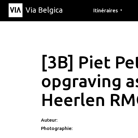
Via Belgica
Itinéraires
▼
Parcours d'écoute
Itinéraires de randon
Itinéraires cyclables
[3B] Piet Pe
opgraving a
Heerlen R
Auteur:
Photographie: