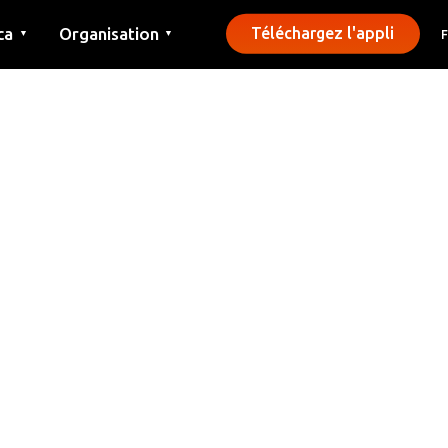
ca
Organisation
Téléchargez l'appli
▼
▼
Contact
Presse
Communes