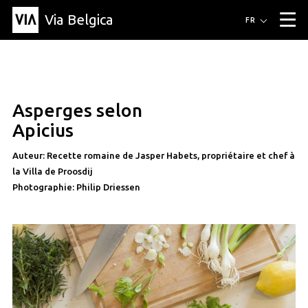
Via Belgica
Itinéraires
FR
▼
Itinéraires de randonnée
Itinéraires cyclables
Parcours d'écoute
Événements
Blog
▼
Asperges selon
Éducation
Recette
Article
Amis
À propos de Via Belgica
▼
recette
Apicius
À propos de via belgica
Recherche
Éducation
Le guide
Amis
Organisation
▼
Auteur: Recette romaine de Jasper Habets, propriétaire et chef à
la Villa de Proosdij
Communes
Contact
Presse
Photographie: Philip Driessen