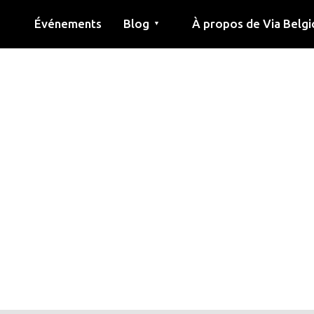
Événements
Blog
À propos de Via Belgi
▼
née
Article
Éducation
Recette
Amis
À propos de via belgica
Recherche
Éducation
Amis
Le guide