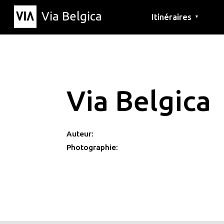
Via Belgica
Itinéraires
▼
Parcours d'écoute
Itinéraires de randon
Itinéraires cyclables
Via Belgica
Auteur:
Photographie: