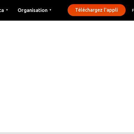
ca
Organisation
Téléchargez l'appli
▼
▼
Contact
Presse
Communes