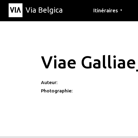
Via Belgica
Itinéraires
▼
Parcours d'écoute
Itinéraires de randon
Itinéraires cyclables
Viae Gallia
Auteur:
Photographie: