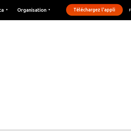
ca
Organisation
Téléchargez l'appli
▼
▼
Contact
Presse
Communes