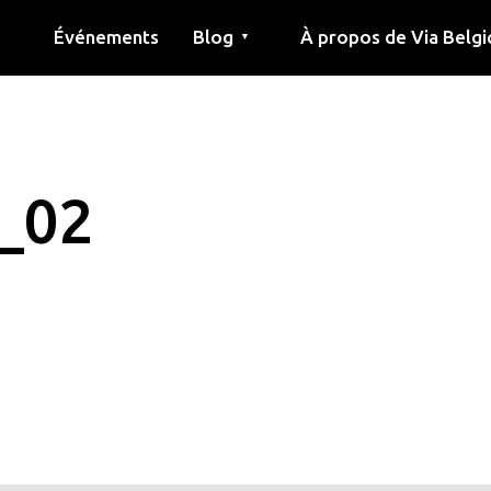
Événements
Blog
À propos de Via Belgi
▼
née
Article
Éducation
Recette
Amis
À propos de via belgica
Recherche
Éducation
Amis
Le guide
e_02