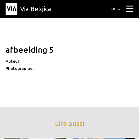
Via Belgica
Itinéraires
FR
▼
Itinéraires de randonnée
Itinéraires cyclables
Parcours d'écoute
Événements
Blog
▼
afbeelding 5
Éducation
Recette
Article
Amis
À propos de Via Belgica
▼
Auteur:
À propos de via belgica
Recherche
Éducation
Le guide
Amis
Organisation
▼
Photographie:
Communes
Contact
Presse
Lire aussi