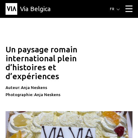
Via Belgica
Itinéraires
FR
▼
Itinéraires de randonnée
Itinéraires cyclables
Parcours d'écoute
Événements
Blog
▼
Un paysage romain
Éducation
Recette
Article
Amis
À propos de Via Belgica
▼
international plein
À propos de via belgica
Recherche
Éducation
Le guide
Amis
d’histoires et
Organisation
▼
d’expériences
Communes
Contact
Presse
Auteur: Anja Neskens
Photographie: Anja Neskens