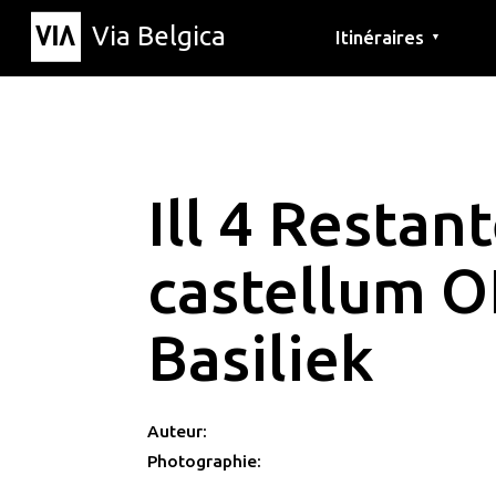
Via Belgica
Itinéraires
▼
Parcours d'écoute
Itinéraires de randon
Itinéraires cyclables
Ill 4 Restan
castellum O
Basiliek
Auteur:
Photographie: