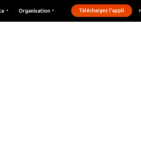
ca
Organisation
Téléchargez l'appli
▼
▼
Contact
Presse
Communes