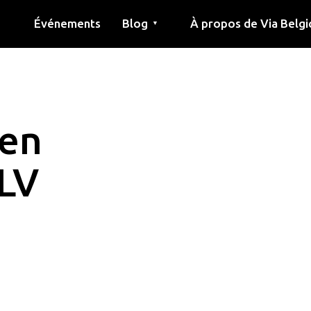
Événements
Blog
À propos de Via Belgi
▼
née
Article
Éducation
Recette
Amis
À propos de via belgica
Recherche
Éducation
Amis
Le guide
ten
LV