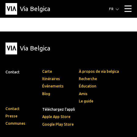
Via Belgica
Itinéraires
FR
▼
Itinéraires de randonnée
Itinéraires cyclables
Parcours d'écoute
Événements
Blog
▼
Via Belgica
Éducation
Recette
Article
Amis
À propos de Via Belgica
▼
À propos de via belgica
Recherche
Éducation
Le guide
Amis
Organisation
▼
Carte
À propos de via belgica
Contact
Communes
Contact
Presse
Itinéraires
Recherche
Événements
Éducation
Blog
Amis
Le guide
Contact
Téléchargez l'appli
Presse
Apple App Store
Communes
Google Play Store