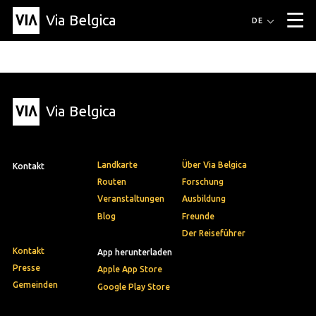
Via Belgica
Routen
DE
▼
Fahrradrouten
Wanderwege
Hörrouten
Veranstaltungen
Blog
▼
Via Belgica
Freunde
Bildung
Rezept
Artikel
Über Via Belgica
▼
Über Via Belgica
Der Reiseführer
Ausbildung
Forschung
Freunde
Organisation
▼
Landkarte
Über Via Belgica
Kontakt
Gemeinden
Kontakt
Presse
Routen
Forschung
Veranstaltungen
Ausbildung
Blog
Freunde
Der Reiseführer
Kontakt
App herunterladen
Presse
Apple App Store
Gemeinden
Google Play Store