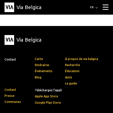
Via Belgica
Itinéraires
FR
▼
Itinéraires de randonnée
Itinéraires cyclables
Parcours d'écoute
Événements
Blog
▼
Via Belgica
Éducation
Recette
Article
Amis
À propos de Via Belgica
▼
À propos de via belgica
Recherche
Éducation
Le guide
Amis
Organisation
▼
Carte
À propos de via belgica
Contact
Communes
Contact
Presse
Itinéraires
Recherche
Événements
Éducation
Blog
Amis
Le guide
Contact
Téléchargez l'appli
Presse
Apple App Store
Communes
Google Play Store