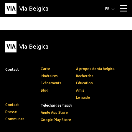
Via Belgica
Itinéraires
FR
▼
Itinéraires de randonnée
Itinéraires cyclables
Parcours d'écoute
Événements
Blog
▼
Via Belgica
Éducation
Recette
Article
Amis
À propos de Via Belgica
▼
À propos de via belgica
Recherche
Éducation
Le guide
Amis
Organisation
▼
Carte
À propos de via belgica
Contact
Communes
Contact
Presse
Itinéraires
Recherche
Événements
Éducation
Blog
Amis
Le guide
Contact
Téléchargez l'appli
Presse
Apple App Store
Communes
Google Play Store