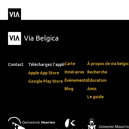
Via Belgica
Itinéraires
▼
Parcours d'écoute
Itinéraires de randon
Itinéraires cyclables
Via Belgica
Carte
À propos de via belgi
Contact
Téléchargez l'appli
Itinéraires
Recherche
Apple App Store
Événements
Éducation
Google Play Store
Blog
Amis
Le guide