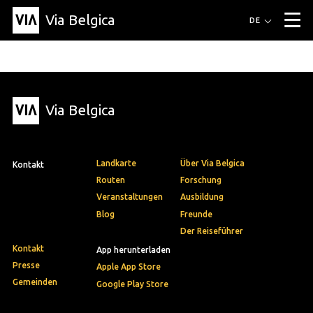
Via Belgica
Routen
DE
▼
Fahrradrouten
Wanderwege
Hörrouten
Veranstaltungen
Blog
▼
Via Belgica
Freunde
Bildung
Rezept
Artikel
Über Via Belgica
▼
Über Via Belgica
Der Reiseführer
Ausbildung
Forschung
Freunde
Organisation
▼
Landkarte
Über Via Belgica
Kontakt
Gemeinden
Kontakt
Presse
Routen
Forschung
Veranstaltungen
Ausbildung
Blog
Freunde
Der Reiseführer
Kontakt
App herunterladen
Presse
Apple App Store
Gemeinden
Google Play Store