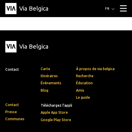
Via Belgica
Itinéraires
FR
▼
Itinéraires de randonnée
Itinéraires cyclables
Parcours d'écoute
Événements
Blog
▼
Via Belgica
Éducation
Recette
Article
Amis
À propos de Via Belgica
▼
À propos de via belgica
Recherche
Éducation
Le guide
Amis
Organisation
▼
Carte
À propos de via belgica
Contact
Communes
Contact
Presse
Itinéraires
Recherche
Événements
Éducation
Blog
Amis
Le guide
Contact
Téléchargez l'appli
Presse
Apple App Store
Communes
Google Play Store