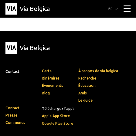
Via Belgica
Itinéraires
FR
▼
Itinéraires de randonnée
Itinéraires cyclables
Parcours d'écoute
Événements
Blog
▼
Via Belgica
Éducation
Recette
Article
Amis
À propos de Via Belgica
▼
À propos de via belgica
Recherche
Éducation
Le guide
Amis
Organisation
▼
Carte
À propos de via belgica
Contact
Communes
Contact
Presse
Itinéraires
Recherche
Événements
Éducation
Blog
Amis
Le guide
Contact
Téléchargez l'appli
Presse
Apple App Store
Communes
Google Play Store