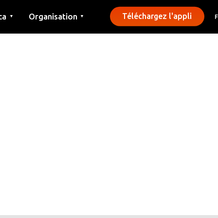
ca
Organisation
Téléchargez l'appli
▼
▼
Contact
Presse
Communes