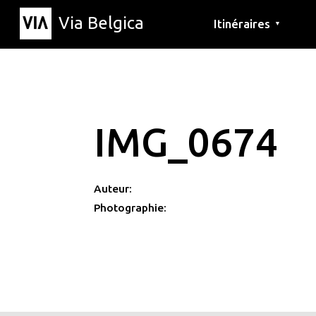
Via Belgica
Itinéraires
▼
Parcours d'écoute
Itinéraires de randon
Itinéraires cyclables
IMG_0674
Auteur:
Photographie: