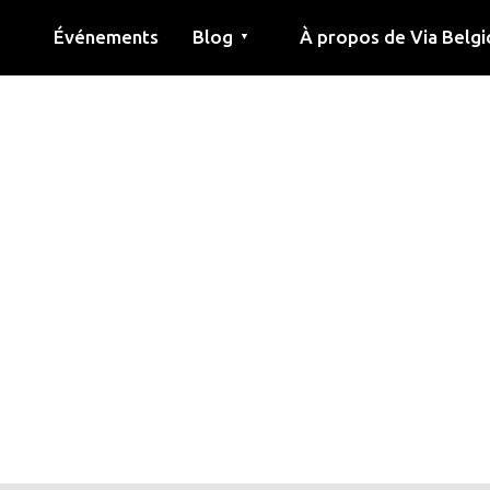
Événements
Blog
À propos de Via Belgi
▼
née
Article
Éducation
Recette
Amis
À propos de via belgica
Recherche
Éducation
Amis
Le guide