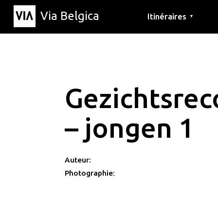
Via Belgica
Itinéraires
▼
Parcours d'écoute
Itinéraires de randon
Itinéraires cyclables
Gezichtsrec
– jongen 1
Auteur:
Photographie: