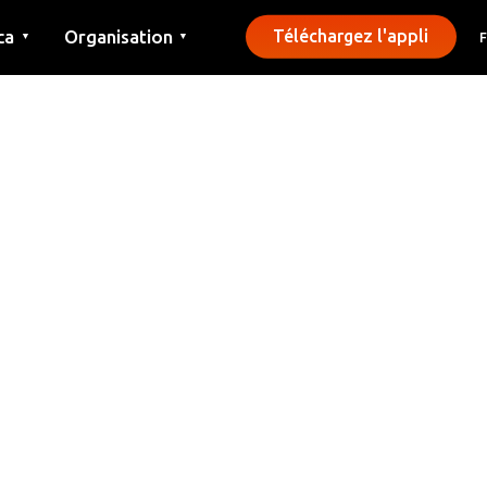
ca
Organisation
Téléchargez l'appli
▼
▼
Contact
Presse
Communes