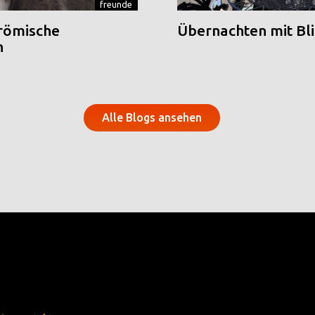
freunde
 römische
Übernachten mit Blic
n
Alle Blogs ansehen