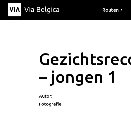
Via Belgica
Routen
▼
Hörrouten
Wanderwege
Fahrradrouten
Gezichtsrec
– jongen 1
Autor:
Fotografie: