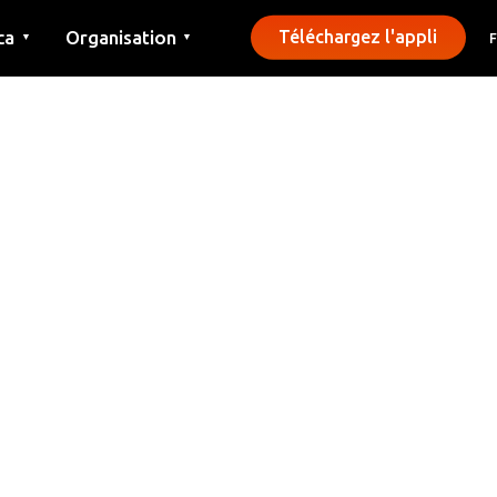
ca
Organisation
Téléchargez l'appli
▼
▼
Contact
Presse
Communes