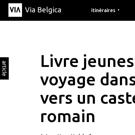
Via Belgica
Itinéraires
▼
Parcours d'écoute
Itinéraires de randon
Itinéraires cyclables
Livre jeunes
article
voyage dans
vers un cas
romain