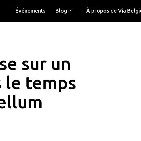
Événements
Blog
À propos de Via Belgi
▼
née
Article
Éducation
Recette
Amis
À propos de via belgica
Recherche
Éducation
Amis
Le guide
se sur un
 le temps
tellum